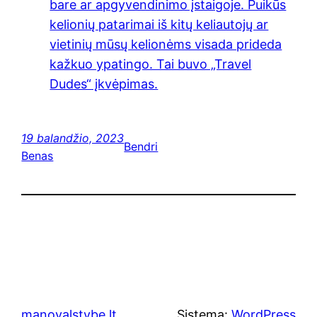
bare ar apgyvendinimo įstaigoje. Puikūs
kelionių patarimai iš kitų keliautojų ar
vietinių mūsų kelionėms visada prideda
kažkuo ypatingo. Tai buvo „Travel
Dudes“ įkvėpimas.
19 balandžio, 2023
Bendri
Benas
manovalstybe.lt
Sistema:
WordPress