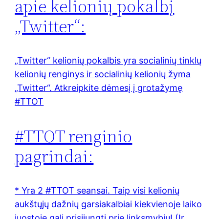
apie kelionių pokalbį
„Twitter“:
„Twitter“ kelionių pokalbis yra socialinių tinklų
kelionių renginys ir socialinių kelionių žyma
„Twitter“. Atkreipkite dėmesį į grotažymę
#TTOT
#TTOT renginio
pagrindai:
* Yra 2 #TTOT seansai. Taip visi kelionių
aukštųjų dažnių garsiakalbiai kiekvienoje laiko
juostoje gali prisijungti prie linksmybių! (Ir