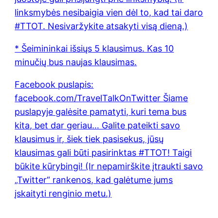
linksmybės nesibaigia vien dėl to, kad tai daro
#TTOT. Nesivaržykite atsakyti visą dieną.)
* Šeimininkai išsiųs 5 klausimus. Kas 10
minučių bus naujas klausimas.
Facebook puslapis:
facebook.com/TravelTalkOnTwitter Šiame
puslapyje galėsite pamatyti, kuri tema bus
kita, bet dar geriau… Galite pateikti savo
klausimus ir, šiek tiek pasisekus, jūsų
klausimas gali būti pasirinktas #TTOT! Taigi
būkite kūrybingi! (Ir nepamirškite įtraukti savo
„Twitter“ rankenos, kad galėtume jums
įskaityti renginio metu.)