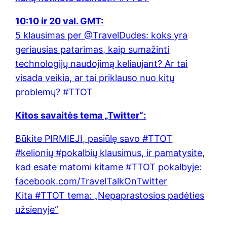
10:10 ir 20 val. GMT:
5 klausimas per @TravelDudes: koks yra
geriausias patarimas, kaip sumažinti
technologijų naudojimą keliaujant? Ar tai
visada veikia, ar tai priklauso nuo kitų
problemų? #TTOT
Kitos savaitės tema „Twitter“:
Būkite PIRMIEJI, pasiūlę savo #TTOT
#kelionių #pokalbių klausimus, ir pamatysite,
kad esate matomi kitame #TTOT pokalbyje:
facebook.com/TravelTalkOnTwitter
Kita #TTOT tema: „Nepaprastosios padėties
užsienyje“