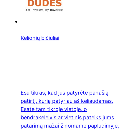
Kelionių bičiuliai
Esu tikras, kad jūs patyrėte panašią
patirtį, kurią patyriau aš keliaudamas.
Esate tam tikroje vietoje, o
bendrakeleivis ar vietinis pateiks jums
patarimą mažai žinomame paplūdimyje,