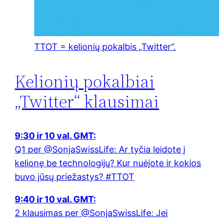
TTOT = kelionių pokalbis „Twitter“.
Kelionių pokalbiai
„Twitter“ klausimai
9:30 ir 10 val. GMT:
Q1 per @SonjaSwissLife: Ar tyčia leidote į
kelionę be technologijų? Kur nuėjote ir kokios
buvo jūsų priežastys? #TTOT
9:40 ir 10 val. GMT:
2 klausimas per @SonjaSwissLife: Jei