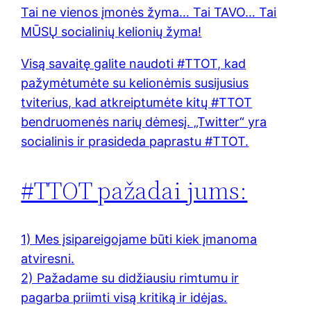
Tai ne vienos įmonės žyma… Tai TAVO… Tai
MŪSŲ socialinių kelionių žyma!
Visą savaitę galite naudoti #TTOT, kad
pažymėtumėte su kelionėmis susijusius
tviterius, kad atkreiptumėte kitų #TTOT
bendruomenės narių dėmesį. „Twitter“ yra
socialinis ir prasideda paprastu #TTOT.
#TTOT pažadai jums:
1) Mes įsipareigojame būti kiek įmanoma
atviresni.
2) Pažadame su didžiausiu rimtumu ir
pagarba priimti visą kritiką ir idėjas.