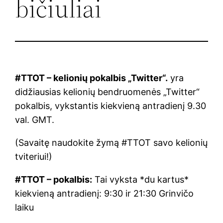
bičiuliai
#TTOT – kelionių pokalbis „Twitter“.
yra
didžiausias kelionių bendruomenės „Twitter“
pokalbis, vykstantis kiekvieną antradienį 9.30
val. GMT.
(Savaitę naudokite žymą #TTOT savo kelionių
tviteriui!)
#TTOT – pokalbis:
Tai vyksta *du kartus*
kiekvieną antradienį: 9:30 ir 21:30 Grinvičo
laiku