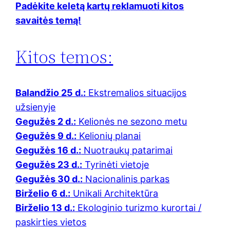
Padėkite keletą kartų reklamuoti kitos
savaitės temą!
Kitos temos:
Balandžio 25 d.:
Ekstremalios situacijos
užsienyje
Gegužės 2 d.:
Kelionės ne sezono metu
Gegužės 9 d.:
Kelionių planai
Gegužės 16 d.:
Nuotraukų patarimai
Gegužės 23 d.:
Tyrinėti vietoje
Gegužės 30 d.:
Nacionalinis parkas
Birželio 6 d.:
Unikali Architektūra
Birželio 13 d.:
Ekologinio turizmo kurortai /
paskirties vietos