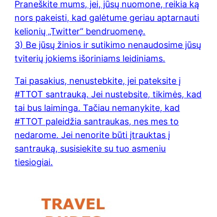
Praneškite mums, jei, jūsų nuomone, reikia ką
nors pakeisti, kad galėtume geriau aptarnauti
kelionių „Twitter“ bendruomenę.
3) Be jūsų žinios ir sutikimo nenaudosime jūsų
tviterių jokiems išoriniams leidiniams.
Tai pasakius, nenustebkite, jei pateksite į
#TTOT santrauką. Jei nustebsite, tikimės, kad
tai bus laiminga. Tačiau nemanykite, kad
#TTOT paleidžia santraukas, nes mes to
nedarome. Jei nenorite būti įtrauktas į
santrauką, susisiekite su tuo asmeniu
tiesiogiai.