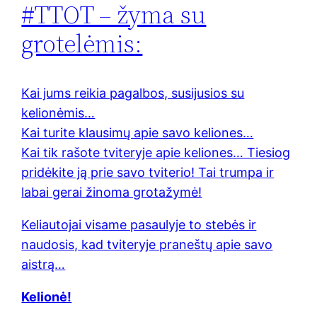
#TTOT – žyma su
grotelėmis:
Kai jums reikia pagalbos, susijusios su
kelionėmis…
Kai turite klausimų apie savo keliones…
Kai tik rašote tviteryje apie keliones… Tiesiog
pridėkite ją prie savo tviterio! Tai trumpa ir
labai gerai žinoma grotažymė!
Keliautojai visame pasaulyje to stebės ir
naudosis, kad tviteryje praneštų apie savo
aistrą…
Kelionė!