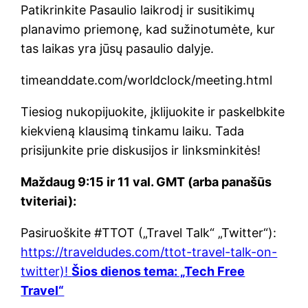
Patikrinkite Pasaulio laikrodį ir susitikimų
planavimo priemonę, kad sužinotumėte, kur
tas laikas yra jūsų pasaulio dalyje.
timeanddate.com/worldclock/meeting.html
Tiesiog nukopijuokite, įklijuokite ir paskelbkite
kiekvieną klausimą tinkamu laiku. Tada
prisijunkite prie diskusijos ir linksminkitės!
Maždaug 9:15 ir 11 val. GMT (arba panašūs
tviteriai):
Pasiruoškite #TTOT („Travel Talk“ „Twitter“):
https://traveldudes.com/ttot-travel-talk-on-
twitter)!
Šios dienos tema: „Tech Free
Travel“