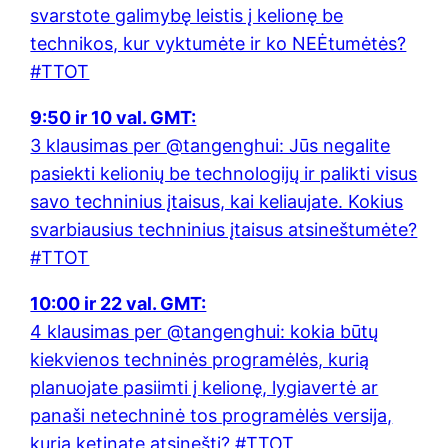
svarstote galimybę leistis į kelionę be
technikos, kur vyktumėte ir ko NEĖtumėtės?
#TTOT
9:50 ir 10 val. GMT:
3 klausimas per @tangenghui: Jūs negalite
pasiekti kelionių be technologijų ir palikti visus
savo techninius įtaisus, kai keliaujate. Kokius
svarbiausius techninius įtaisus atsineštumėte?
#TTOT
10:00 ir 22 val. GMT:
4 klausimas per @tangenghui: kokia būtų
kiekvienos techninės programėlės, kurią
planuojate pasiimti į kelionę, lygiavertė ar
panaši netechninė tos programėlės versija,
kurią ketinate atsinešti? #TTOT