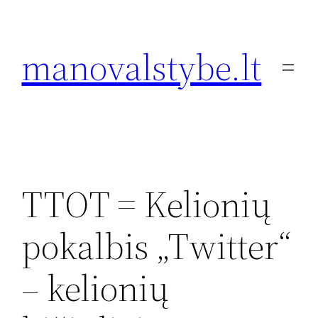
Eiti
prie
manovalstybe.lt
turinio
TTOT = Kelionių
pokalbis „Twitter“
– kelionių