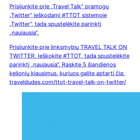
Prisijunkite prie „Travel Talk“ pramogų
„Twitter“ ieškodami #TTOT sistemoje
„Twitter“, tada spustelėkite parinktį
„naujausia“.
Prisijunkite prie linksmybių TRAVEL TALK ON
TWITTER. Ieškokite #TTOT, tada spustelėkite
parinktį „naujausia“. Raskite 5 šiandienos
kelionių klausimus, kuriuos galite aptarti čia:
traveldudes.com/ttot-travel-talk-on-twitter/