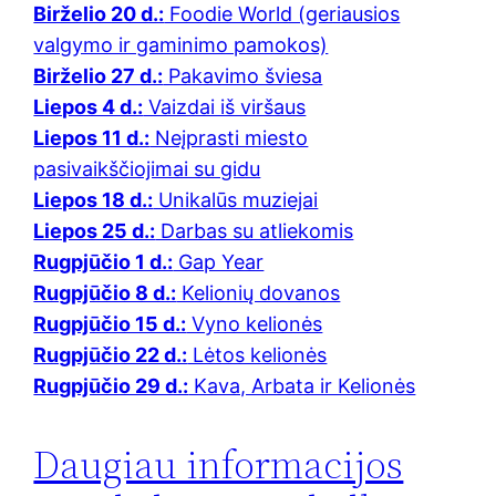
Birželio 20 d.:
Foodie World (geriausios
valgymo ir gaminimo pamokos)
Birželio 27 d.:
Pakavimo šviesa
Liepos 4 d.:
Vaizdai iš viršaus
Liepos 11 d.:
Neįprasti miesto
pasivaikščiojimai su gidu
Liepos 18 d.:
Unikalūs muziejai
Liepos 25 d.:
Darbas su atliekomis
Rugpjūčio 1 d.:
Gap Year
Rugpjūčio 8 d.:
Kelionių dovanos
Rugpjūčio 15 d.:
Vyno kelionės
Rugpjūčio 22 d.:
Lėtos kelionės
Rugpjūčio 29 d.:
Kava, Arbata ir Kelionės
Daugiau informacijos