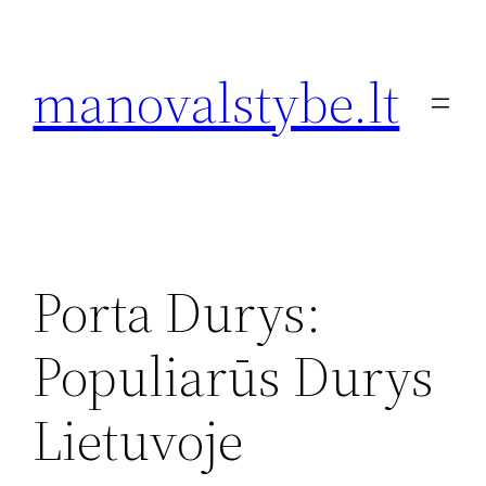
Eiti
prie
manovalstybe.lt
turinio
Porta Durys:
Populiarūs Durys
Lietuvoje