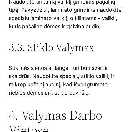
Naudokite tinkamą valiklį grindims pagal jų
tipą. Pavyzdžiui, laminato grindims naudokite
specialų laminato valiklį, o kilimams – valiklį,
kuris pašalina dėmes ir gaivina audinį.
3.3. Stiklo Valymas
Stiklinės sienos ar langai turi būti švari ir
skaidrūs. Naudokite specialų stiklo valiklį ir
mikropluoštinį audinį, kad išvengtumėte
riebios dėmės ant stiklo paviršių.
4. Valymas Darbo
Vietose