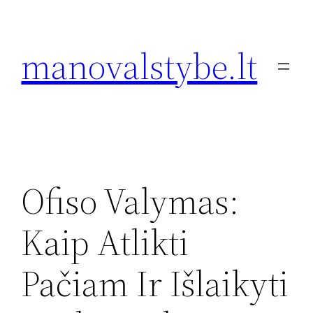
Eiti
prie
manovalstybe.lt
turinio
Ofiso Valymas:
Kaip Atlikti
Pačiam Ir Išlaikyti