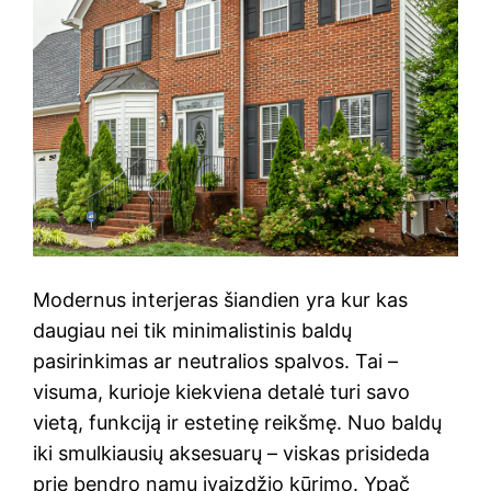
Modernus interjeras šiandien yra kur kas
daugiau nei tik minimalistinis baldų
pasirinkimas ar neutralios spalvos. Tai –
visuma, kurioje kiekviena detalė turi savo
vietą, funkciją ir estetinę reikšmę. Nuo baldų
iki smulkiausių aksesuarų – viskas prisideda
prie bendro namų įvaizdžio kūrimo. Ypač