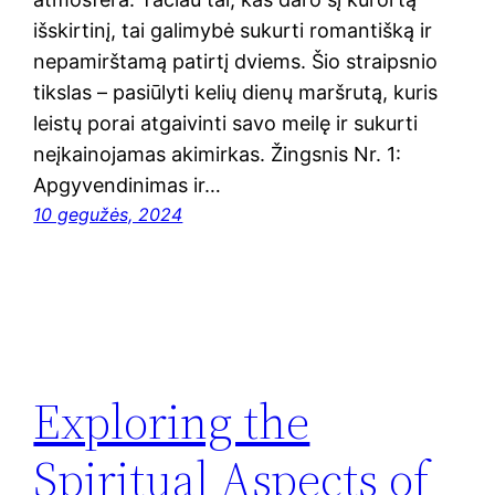
išskirtinį, tai galimybė sukurti romantišką ir
nepamirštamą patirtį dviems. Šio straipsnio
tikslas – pasiūlyti kelių dienų maršrutą, kuris
leistų porai atgaivinti savo meilę ir sukurti
neįkainojamas akimirkas. Žingsnis Nr. 1:
Apgyvendinimas ir…
10 gegužės, 2024
Exploring the
Spiritual Aspects of