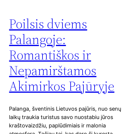
Poilsis dviems
Palangoje:
Romantiškos ir
Nepamirštamos
Akimirkos Pajūryje
Palanga, šventinis Lietuvos pajūris, nuo senų
laikų traukia turistus savo nuostabiu jūros
kraštovaizdžiu, paplūdimiais ir malonia
atmosfera. Tačiau tai, kas daro šį kurortą