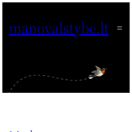
Eiti
prie
manovalstybe.lt
turinio